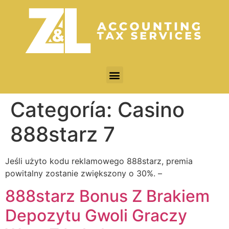
Categoría:
Casino
888starz 7
Jeśli użyto kodu reklamowego 888starz, premia
powitalny zostanie zwiększony o 30%. –
888starz Bonus Z Brakiem
Depozytu Gwoli Graczy