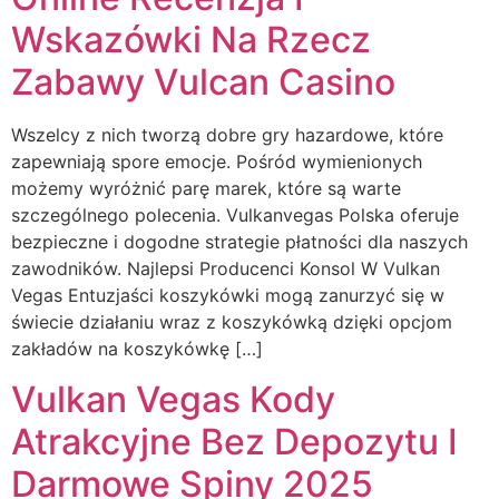
Wskazówki Na Rzecz
Zabawy Vulcan Casino
Wszelcy z nich tworzą dobre gry hazardowe, które
zapewniają spore emocje. Pośród wymienionych
możemy wyróżnić parę marek, które są warte
szczególnego polecenia. Vulkanvegas Polska oferuje
bezpieczne i dogodne strategie płatności dla naszych
zawodników. Najlepsi Producenci Konsol W Vulkan
Vegas Entuzjaści koszykówki mogą zanurzyć się w
świecie działaniu wraz z koszykówką dzięki opcjom
zakładów na koszykówkę […]
Vulkan Vegas Kody
Atrakcyjne Bez Depozytu I
Darmowe Spiny 2025