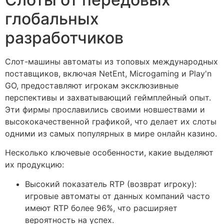
глобальных
разработчиков
Слот-машины автоматы из топовых международных
поставщиков, включая NetEnt, Microgaming и Play'n
GO, предоставляют игрокам эксклюзивные
перспективы и захватывающий геймплейный опыт.
Эти фирмы прославились своими новшествами и
высококачественной графикой, что делает их слоты
одними из самых популярных в мире онлайн казино.
Несколько ключевые особенности, какие выделяют
их продукцию:
Высокий показатель RTP (возврат игроку):
игровые автоматы от данных компаний часто
имеют RTP более 96%, что расширяет
вероятность на успех.