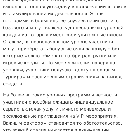
выполняют основную задачу в привлечении игроков
и стимулировании их деятельности. Этапы
программы в большинстве случаев начинаются с
базового и могут включать до нескольких уровней,
каждая из которых имеет свои уникальные плюсы.
Скажем, на первоначальном уровне участники
могут приобретать бонусные очки за каждую бет,
которые можно обменять на фри раскрутки или
игровые кредиты. По мере движения наверх по
уровням, участники получают доступ к особым
турнирам и расширенным ограничениям на вывод
средств.
На более высоких уровнях программы верности
участники способны ожидать индивидуальное
сервис, включая услуги личного менеджера и
эксклюзивные приглашения на VIP-мероприятия.
Важным фактором становится то обстоятельство,
что всякий стадия нуждается в аккумуляции