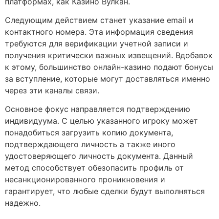
платформах, как Казино Вулкан.
Следующим действием станет указание email и
контактного номера. Эта информация сведения
требуются для верификации учетной записи и
получения критически важных извещений. Вдобавок
к этому, большинство онлайн-казино подают бонусы
за вступление, которые могут доставляться именно
через эти каналы связи.
Основное фокус направляется подтверждению
индивидуума. С целью указанного игроку может
понадобиться загрузить копию документа,
подтверждающего личность а также иного
удостоверяющего личность документа. Данный
метод способствует обезопасить профиль от
несанкционированного проникновения и
гарантирует, что любые сделки будут выполняться
надежно.