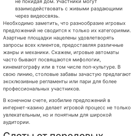
не покидая дом. Участники могут
взаимодействовать с живыми раздающими
через видеосвязь.
Необходимо заметить, что разнообразие игровых
предложений не сводится к только их категориями.
Азартные площадки нацелены удовлетворять
запросы всех клиентов, предоставляя различные
жанры и механики. Скажем, игровые автоматы
часто бывают посвящаются мифологии,
кинематографу или в том числе поп-культуре. В
свою линию, столовые забавы зачастую предлагают
эксклюзивные регламенты или пари для более
профессиональных участников.
В конечном счете, изобилие предложений в
интернет-казино делает игровой процесс не только
увлекательным, но и понятным для широкой
аудитории.
Слоты от передовых