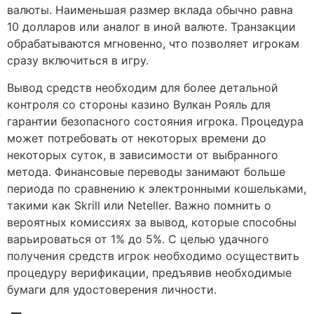
валюты. Наименьшая размер вклада обычно равна
10 долларов или аналог в иной валюте. Транзакции
обрабатываются мгновенно, что позволяет игрокам
сразу включиться в игру.
Вывод средств необходим для более детальной
контроля со стороны казино Вулкан Рояль для
гарантии безопасного состояния игрока. Процедура
может потребовать от некоторых времени до
некоторых суток, в зависимости от выбранного
метода. Финансовые переводы занимают больше
периода по сравнению к электронными кошельками,
такими как Skrill или Neteller. Важно помнить о
вероятных комиссиях за вывод, которые способны
варьироваться от 1% до 5%. С целью удачного
получения средств игрок необходимо осуществить
процедуру верификации, предъявив необходимые
бумаги для удостоверения личности.