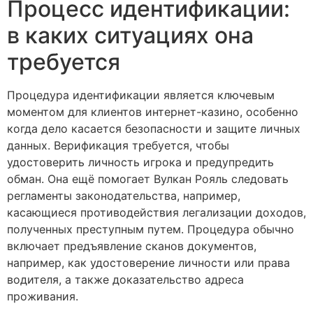
Процесс идентификации:
в каких ситуациях она
требуется
Процедура идентификации является ключевым
моментом для клиентов интернет-казино, особенно
когда дело касается безопасности и защите личных
данных. Верификация требуется, чтобы
удостоверить личность игрока и предупредить
обман. Она ещё помогает Вулкан Рояль следовать
регламенты законодательства, например,
касающиеся противодействия легализации доходов,
полученных преступным путем. Процедура обычно
включает предъявление сканов документов,
например, как удостоверение личности или права
водителя, а также доказательство адреса
проживания.