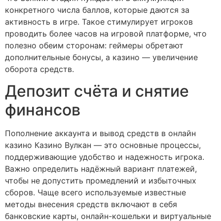
конкретного числа баллов, которые даются за
активность в игре. Такое стимулирует игроков
проводить более часов на игровой платформе, что
полезно обеим сторонам: геймеры обретают
дополнительные бонусы, а казино — увеличение
оборота средств.
Депозит счёта и снятие
финансов
Пополнение аккаунта и вывод средств в онлайн
казино Казино Вулкан — это основные процессы,
поддерживающие удобство и надежность игрока.
Важно определить надёжный вариант платежей,
чтобы не допустить промедлений и избыточных
сборов. Чаще всего используемые известные
методы внесения средств включают в себя
банковские карты, онлайн-кошельки и виртуальные