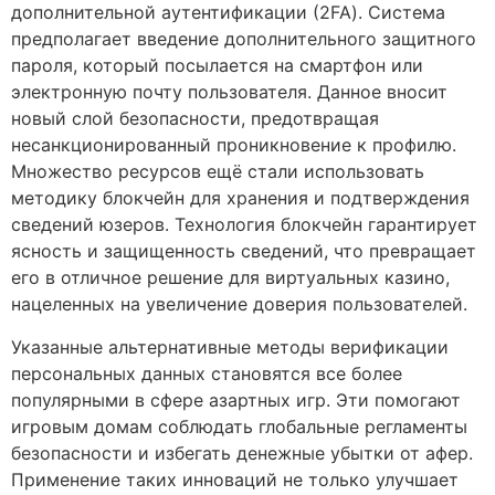
дополнительной аутентификации (2FA). Система
предполагает введение дополнительного защитного
пароля, который посылается на смартфон или
электронную почту пользователя. Данное вносит
новый слой безопасности, предотвращая
несанкционированный проникновение к профилю.
Множество ресурсов ещё стали использовать
методику блокчейн для хранения и подтверждения
сведений юзеров. Технология блокчейн гарантирует
ясность и защищенность сведений, что превращает
его в отличное решение для виртуальных казино,
нацеленных на увеличение доверия пользователей.
Указанные альтернативные методы верификации
персональных данных становятся все более
популярными в сфере азартных игр. Эти помогают
игровым домам соблюдать глобальные регламенты
безопасности и избегать денежные убытки от афер.
Применение таких инноваций не только улучшает