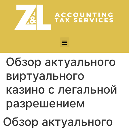
Обзор актуального
виртуального
казино с легальной
разрешением
Обзор актуального