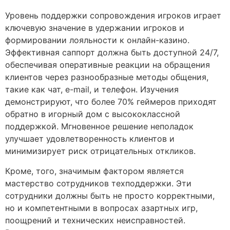
Уровень поддержки сопровождения игроков играет
ключевую значение в удержании игроков и
формировании лояльности к онлайн-казино.
Эффективная саппорт должна быть доступной 24/7,
обеспечивая оперативные реакции на обращения
клиентов через разнообразные методы общения,
такие как чат, e-mail, и телефон. Изучения
демонстрируют, что более 70% геймеров приходят
обратно в игорный дом с высококлассной
поддержкой. Мгновенное решение неполадок
улучшает удовлетворенность клиентов и
минимизирует риск отрицательных откликов.
Кроме, того, значимым фактором является
мастерство сотрудников техподдержки. Эти
сотрудники должны быть не просто корректными,
но и компетентными в вопросах азартных игр,
поощрений и технических неисправностей.