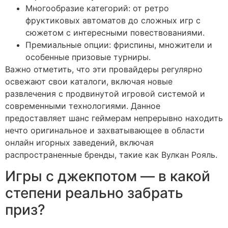
Многообразие категорий: от ретро
фруктиковых автоматов до сложных игр с
сюжетом с интересными повествованиями.
Премиальные опции: фриспины, множители и
особенные призовые турниры.
Важно отметить, что эти провайдеры регулярно
освежают свои каталоги, включая новые
развлечения с продвинутой игровой системой и
современными технологиями. Данное
предоставляет шанс геймерам непрерывно находить
нечто оригинальное и захватывающее в области
онлайн игорных заведений, включая
распространенные бренды, такие как Вулкан Рояль.
Игры с джекпотом — в какой
степени реально забрать
приз?