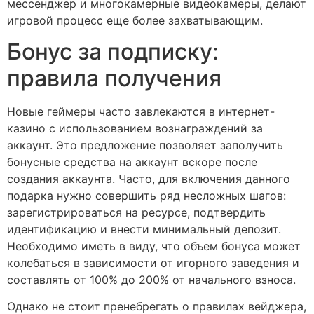
мессенджер и многокамерные видеокамеры, делают
игровой процесс еще более захватывающим.
Бонус за подписку:
правила получения
Новые геймеры часто завлекаются в интернет-
казино с использованием вознаграждений за
аккаунт. Это предложение позволяет заполучить
бонусные средства на аккаунт вскоре после
создания аккаунта. Часто, для включения данного
подарка нужно совершить ряд несложных шагов:
зарегистрироваться на ресурсе, подтвердить
идентификацию и внести минимальный депозит.
Необходимо иметь в виду, что объем бонуса может
колебаться в зависимости от игорного заведения и
составлять от 100% до 200% от начального взноса.
Однако не стоит пренебрегать о правилах вейджера,