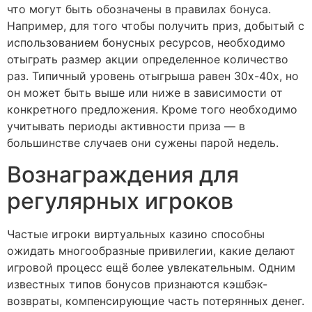
что могут быть обозначены в правилах бонуса.
Например, для того чтобы получить приз, добытый с
использованием бонусных ресурсов, необходимо
отыграть размер акции определенное количество
раз. Типичный уровень отыгрыша равен 30x-40x, но
он может быть выше или ниже в зависимости от
конкретного предложения. Кроме того необходимо
учитывать периоды активности приза — в
большинстве случаев они сужены парой недель.
Вознаграждения для
регулярных игроков
Частые игроки виртуальных казино способны
ожидать многообразные привилегии, какие делают
игровой процесс ещё более увлекательным. Одним
известных типов бонусов признаются кэшбэк-
возвраты, компенсирующие часть потерянных денег.