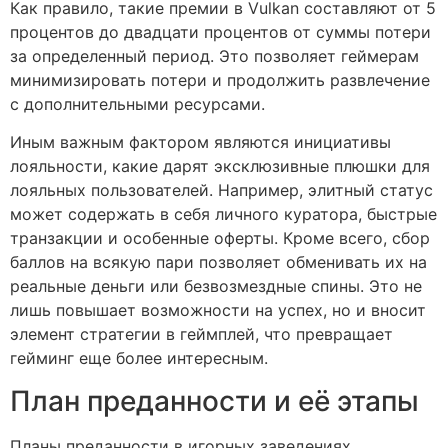
Как правило, такие премии в Vulkan составляют от 5
процентов до двадцати процентов от суммы потери
за определенный период. Это позволяет геймерам
минимизировать потери и продолжить развлечение
с дополнительными ресурсами.
Иным важным фактором являются инициативы
лояльности, какие дарят эксклюзивные плюшки для
лояльных пользователей. Например, элитный статус
может содержать в себя личного куратора, быстрые
транзакции и особенные оферты. Кроме всего, сбор
баллов на всякую пари позволяет обменивать их на
реальные деньги или безвозмездные спины. Это не
лишь повышает возможности на успех, но и вносит
элемент стратегии в геймплей, что превращает
гейминг еще более интересным.
План преданности и её этапы
Планы преданности в игорных заведениях