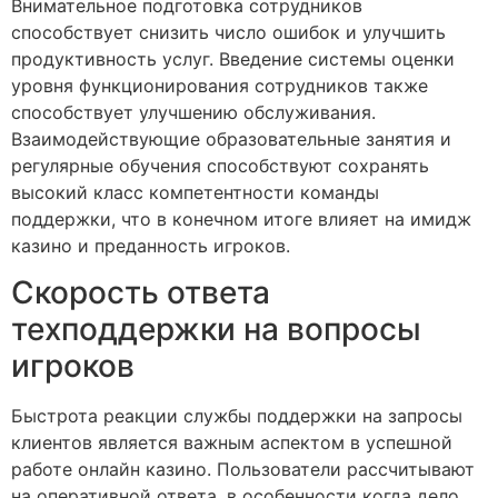
Внимательное подготовка сотрудников
способствует снизить число ошибок и улучшить
продуктивность услуг. Введение системы оценки
уровня функционирования сотрудников также
способствует улучшению обслуживания.
Взаимодействующие образовательные занятия и
регулярные обучения способствуют сохранять
высокий класс компетентности команды
поддержки, что в конечном итоге влияет на имидж
казино и преданность игроков.
Скорость ответа
техподдержки на вопросы
игроков
Быстрота реакции службы поддержки на запросы
клиентов является важным аспектом в успешной
работе онлайн казино. Пользователи рассчитывают
на оперативной ответа, в особенности когда дело