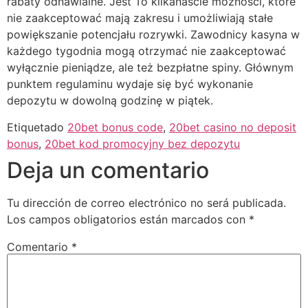
rabaty odnawialne. Jest To kilkanaście możności, które
nie zaakceptować mają zakresu i umożliwiają stałe
powiększanie potencjału rozrywki. Zawodnicy kasyna w
każdego tygodnia mogą otrzymać nie zaakceptować
wyłącznie pieniądze, ale też bezpłatne spiny. Głównym
punktem regulaminu wydaje się być wykonanie
depozytu w dowolną godzinę w piątek.
Etiquetado
20bet bonus code
,
20bet casino no deposit
bonus
,
20bet kod promocyjny bez depozytu
Deja un comentario
Tu dirección de correo electrónico no será publicada.
Los campos obligatorios están marcados con
*
Comentario
*