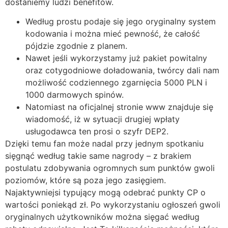
dostaniemy ludzi benefitów.
Według prostu podaje się jego oryginalny system
kodowania i można mieć pewność, że całość
pójdzie zgodnie z planem.
Nawet jeśli wykorzystamy już pakiet powitalny
oraz cotygodniowe doładowania, twórcy dali nam
możliwość codziennego zgarnięcia 5000 PLN i
1000 darmowych spinów.
Natomiast na oficjalnej stronie www znajduje się
wiadomość, iż w sytuacji drugiej wpłaty
usługodawca ten prosi o szyfr DEP2.
Dzięki temu fan może nadal przy jednym spotkaniu
sięgnąć według takie same nagrody – z brakiem
postulatu zdobywania ogromnych sum punktów gwoli
poziomów, które są poza jego zasięgiem.
Najaktywniejsi typujący mogą odebrać punkty CP o
wartości poniekąd zł. Po wykorzystaniu ogłoszeń gwoli
oryginalnych użytkowników można sięgać według