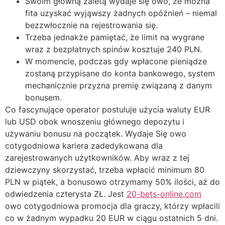
Swoim główną zaletą wydaje się owo, że można
fita uzyskać wyjąwszy żadnych opóźnień – niemal
bezzwłocznie na rejestrowania się.
Trzeba jednakże pamiętać, że limit na wygrane
wraz z bezpłatnych spinów kosztuje 240 PLN.
W momencie, podczas gdy wpłacone pieniądze
zostaną przypisane do konta bankowego, system
mechanicznie przyzna premię związaną z danym
bonusem.
Co fascynujące operator postuluje użycia waluty EUR
lub USD obok wnoszeniu głównego depozytu i
używaniu bonusu na początek. Wydaje Się owo
cotygodniowa kariera zadedykowana dla
zarejestrowanych użytkowników. Aby wraz z tej
dziewczyny skorzystać, trzeba wpłacić minimum 80
PLN w piątek, a bonusowo otrzymamy 50% ilości, aż do
odwiedzenia czterysta ZŁ. Jest
20-bets-online.com
owo cotygodniowa promocja dla graczy, którzy wpłacili
co w żadnym wypadku 20 EUR w ciągu ostatnich 5 dni.