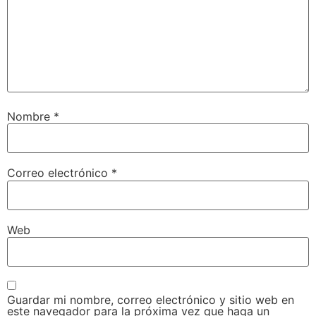
Nombre
*
Correo electrónico
*
Web
Guardar mi nombre, correo electrónico y sitio web en
este navegador para la próxima vez que haga un