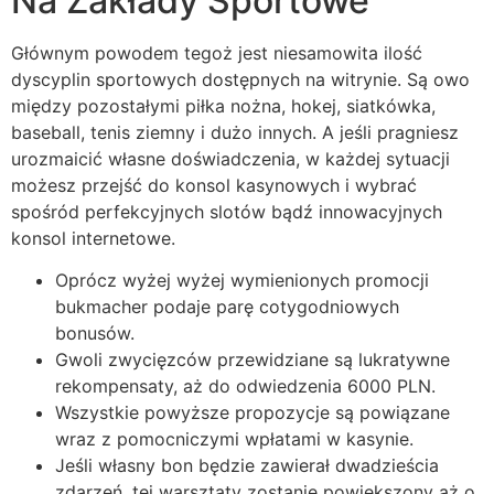
Na Zakłady Sportowe
Głównym powodem tegoż jest niesamowita ilość
dyscyplin sportowych dostępnych na witrynie. Są owo
między pozostałymi piłka nożna, hokej, siatkówka,
baseball, tenis ziemny i dużo innych. A jeśli pragniesz
urozmaicić własne doświadczenia, w każdej sytuacji
możesz przejść do konsol kasynowych i wybrać
spośród perfekcyjnych slotów bądź innowacyjnych
konsol internetowe.
Oprócz wyżej wyżej wymienionych promocji
bukmacher podaje parę cotygodniowych
bonusów.
Gwoli zwycięzców przewidziane są lukratywne
rekompensaty, aż do odwiedzenia 6000 PLN.
Wszystkie powyższe propozycje są powiązane
wraz z pomocniczymi wpłatami w kasynie.
Jeśli własny bon będzie zawierał dwadzieścia
zdarzeń, tej warsztaty zostanie powiększony aż o