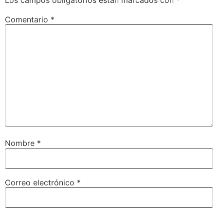
Comentario
*
Nombre
*
Correo electrónico
*