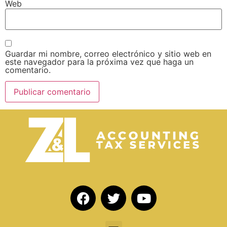
Web
Guardar mi nombre, correo electrónico y sitio web en
este navegador para la próxima vez que haga un
comentario.