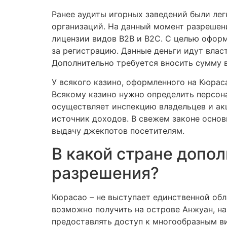
Ранее аудиты игорных заведений были лег
организаций. На данный момент разрешени
лицензии видов B2B и B2C. С целью оформ
за регистрацию. Данные деньги идут власт
Дополнительно требуется вносить сумму 
У всякого казино, оформленного на Кюра
Всякому казино нужно определить персон
осуществляет инспекцию владельцев и ак
источник доходов. В свежем законе основ
выдачу джекпотов посетителям.
В какой стране допо
разрешения?
Кюрасао – не выступает единственной об
возможно получить на острове Анжуан, на
предоставлять доступ к многообразным ви