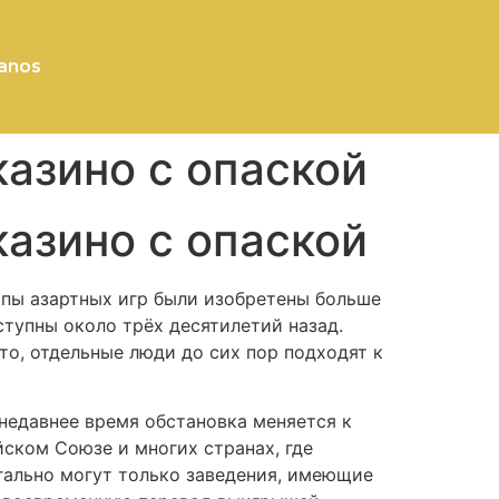
anos
азино с опаской
азино с опаской
ипы азартных игр были изобретены больше
ступны около трёх десятилетий назад.
то, отдельные люди до сих пор подходят к
недавнее время обстановка меняется к
ском Союзе и многих странах, где
гально могут только заведения, имеющие