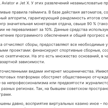
 Aviator и Jet X. У этих развлечений незамысловатые п
вые правила гейминга. В базе действия автоматов, со
ный алгоритм, гарантирующий рандомность итогов спин
игр значительная монетарная отдача, свыше 90 % (тако
ии не переваливает за 10%. Данные средства использу
ретение программного обеспечения и общий прогресс 
ма отчисляют сборы, предоставляют все необходимые у
ыми проектами: финансируют спортивные сборные, созд
но скептически. На это есть множество оснований, в 
азартной зависимости.
гочисленными видами интернет мошенничества. Имеют
слотовых платформах обостряет общественную отчужде
-за непрофессионализма или предвзятости журналист
 разных регионах. Так, на бывшем советском простран
грами.
ешены давно, восприятие виртуальных казино иное – п