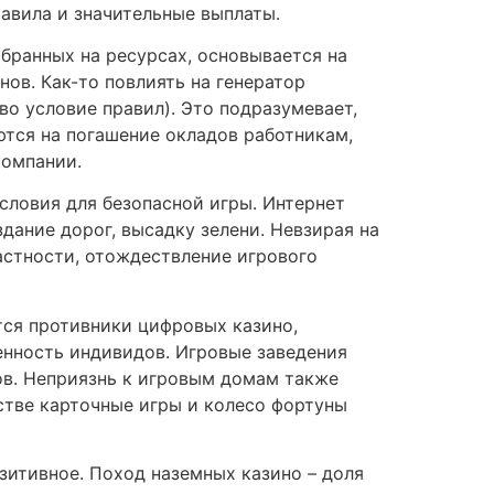
равила и значительные выплаты.
бранных на ресурсах, основывается на
ов. Как-то повлиять на генератор
во условие правил). Это подразумевает,
ются на погашение окладов работникам,
компании.
словия для безопасной игры. Интернет
ание дорог, высадку зелени. Невзирая на
частности, отождествление игрового
ся противники цифровых казино,
нность индивидов. Игровые заведения
ов. Неприязнь к игровым домам также
стве карточные игры и колесо фортуны
озитивное. Поход наземных казино – доля