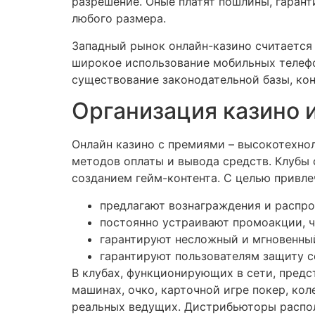
разрешение. Оные платят пошлины, гаран
любого размера.
Западный рынок онлайн-казино считается
широкое использование мобильных телефо
существование законодательной базы, ко
Организация казино 
Онлайн казино с премиями – высокотехн
методов оплаты и вывода средств. Клубы
созданием гейм-контента. С целью привле
предлагают вознаграждения и распр
постоянно устраивают промоакции, ч
гарантируют несложный и мгновенны
гарантируют пользователям защиту с
В клубах, функционирующих в сети, предс
машинах, очко, карточной игре покер, ко
реальных ведущих. Дистрибьюторы распол