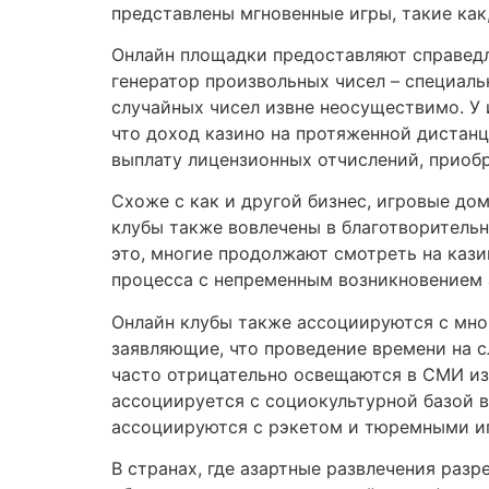
представлены мгновенные игры, такие как,
Онлайн площадки предоставляют справедли
генератор произвольных чисел – специаль
случайных чисел извне неосуществимо. У 
что доход казино на протяженной дистанц
выплату лицензионных отчислений, приоб
Схоже с как и другой бизнес, игровые до
клубы также вовлечены в благотворительн
это, многие продолжают смотреть на кази
процесса с непременным возникновением 
Онлайн клубы также ассоциируются с мно
заявляющие, что проведение времени на 
часто отрицательно освещаются в СМИ из
ассоциируется с социокультурной базой в
ассоциируются с рэкетом и тюремными и
В странах, где азартные развлечения разр