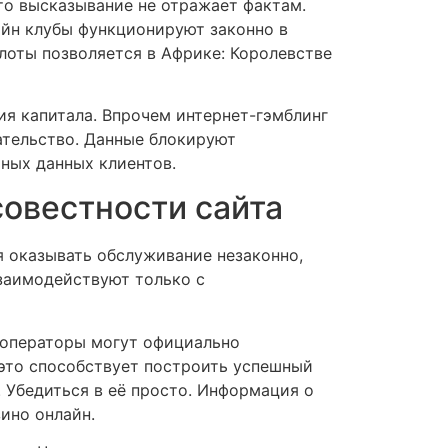
то высказывание не отражает фактам.
айн клубы функционируют законно в
слоты позволяется в Африке: Королевстве
я капитала. Впрочем интернет-гэмблинг
ательство. Данные блокируют
ных данных клиентов.
овестности сайта
 оказывать обслуживание незаконно,
заимодействуют только с
 операторы могут официально
 это способствует построить успешный
. Убедиться в её просто. Информация о
зино онлайн.