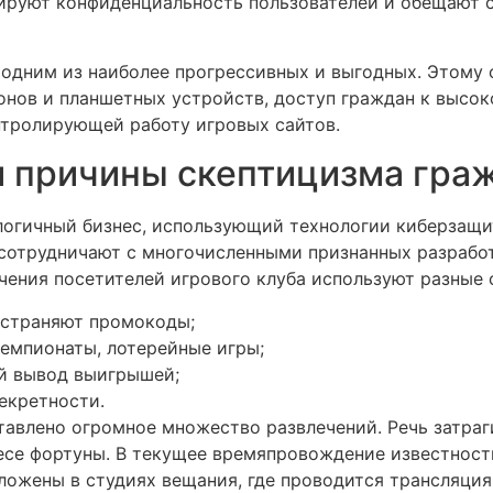
тируют конфиденциальность пользователей и обещают
 одним из наиболее прогрессивных и выгодных. Этому
нов и планшетных устройств, доступ граждан к высок
нтролирующей работу игровых сайтов.
и причины скептицизма гра
ологичный бизнес, использующий технологии киберза
 сотрудничают с многочисленными признанных разрабо
чения посетителей игрового клуба используют разные 
остраняют промокоды;
емпионаты, лотерейные игры;
й вывод выигрышей;
екретности.
тавлено огромное множество развлечений. Речь затраг
лесе фортуны. В текущее времяпровождение известнос
ожены в студиях вещания, где проводится трансляция 