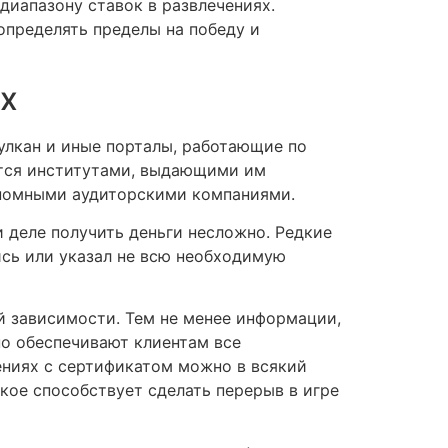
диапазону ставок в развлечениях.
 определять пределы на победу и
х
вулкан и иные порталы, работающие по
ется институтами, выдающими им
ономными аудиторскими компаниями.
и деле получить деньги несложно. Редкие
ись или указал не всю необходимую
й зависимости. Тем не менее информации,
но обеспечивают клиентам все
ениях с сертификатом можно в всякий
кое способствует сделать перерыв в игре