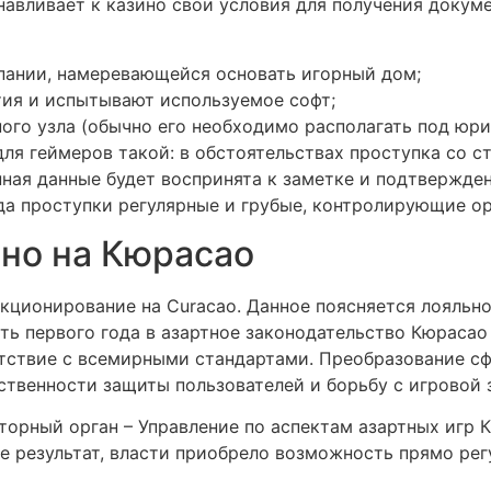
вливает к казино свои условия для получения докуме
ании, намеревающейся основать игорный дом;
тия и испытывают используемое софт;
го узла (обычно его необходимо располагать под юри
для геймеров такой: в обстоятельствах проступка со 
ная данные будет воспринята к заметке и подтвержден
да проступки регулярные и грубые, контролирующие о
но на Кюрасао
кционирование на Curacao. Данное поясняется лояльн
ть первого года в азартное законодательство Кюраса
ветствие с всемирными стандартами. Преобразование с
ственности защиты пользователей и борьбу с игровой
торный орган – Управление по аспектам азартных игр
е результат, власти приобрело возможность прямо рег