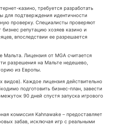
тернет-казино, требуется разработать
мы для подтверждения идентичности
льную проверку. Специалисты проверяют
 бизнес репутацию хозяев казино и
яцев, впоследствии ее разрешается
е Мальта. Лицензия от MGA считается
ти разрешения на Мальте недешево,
торию из Европы.
х видов). Каждое лицензия действительно
бходимо подготовить бизнес-план, завести
омежуток 90 дней спустя запуска игрового
рная комиссия Kahnawake – предоставляет
ровых забав, исключая игр с реальными