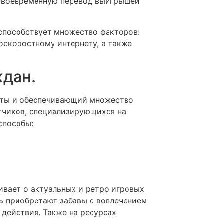
 своевременную перевод выигрышей
 способствует множество факторов:
оскоростному интернету, а также
ждан.
щиты и обеспечивающий множество
тчиков, специализирующихся на
способы:
ивает о актуальных и ретро игровых
ть приобретают забавы с вовлечением
действия. Также на ресурсах