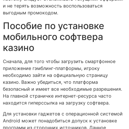
и не терять возможность воспользоваться
выгодным промокодом.
Пособие по установке
мобильного софтвера
казино
Сначала, для того чтобы загрузить смартфонное
приложение гэмблинг-платформы, игроку
необходимо зайти на официальную страницу
казино. Важно убедиться, что платформа
безопасный и имеет все необходимые разрешения.
На главной страничке интернет-ресурса часто
находится гиперссылка на загрузку софтвера.
Для установки гаджетов с операционной системой
Android может понадобиться допуск к установке
программ из сторонних источников. Данное