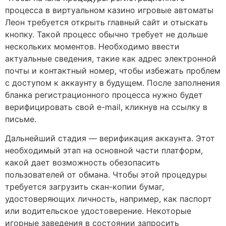
процесса в виртуальном казино игровые автоматы
Леон требуется открыть главный сайт и отыскать
кнопку. Такой процесс обычно требует не дольше
нескольких моментов. Необходимо ввести
актуальные сведения, такие как адрес электронной
почты и контактный номер, чтобы избежать проблем
с доступом к аккаунту в будущем. После заполнения
бланка регистрационного процесса нужно будет
верифицировать свой e-mail, кликнув на ссылку в
письме.
Дальнейший стадия — верификация аккаунта. Этот
необходимый этап на основной части платформ,
какой дает возможность обезопасить
пользователей от обмана. Чтобы этой процедуры
требуется загрузить скан-копии бумаг,
удостоверяющих личность, например, как паспорт
или водительское удостоверение. Некоторые
игорные заведения в состоянии запросить