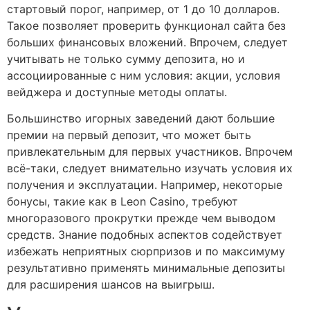
стартовый порог, например, от 1 до 10 долларов.
Такое позволяет проверить функционал сайта без
больших финансовых вложений. Впрочем, следует
учитывать не только сумму депозита, но и
ассоциированные с ним условия: акции, условия
вейджера и доступные методы оплаты.
Большинство игорных заведений дают большие
премии на первый депозит, что может быть
привлекательным для первых участников. Впрочем
всё-таки, следует внимательно изучать условия их
получения и эксплуатации. Например, некоторые
бонусы, такие как в Leon Casino, требуют
многоразового прокрутки прежде чем выводом
средств. Знание подобных аспектов содействует
избежать неприятных сюрпризов и по максимуму
результативно применять минимальные депозиты
для расширения шансов на выигрыш.