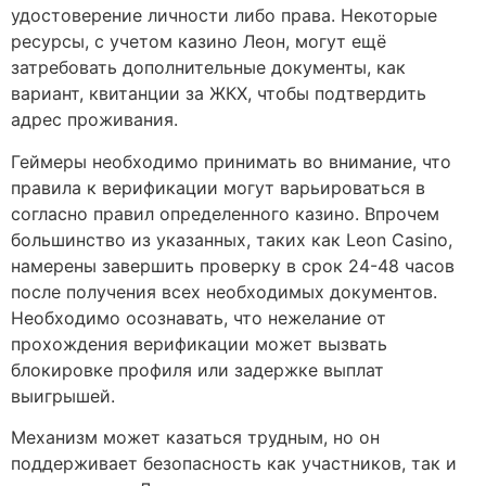
удостоверение личности либо права. Некоторые
ресурсы, с учетом казино Леон, могут ещё
затребовать дополнительные документы, как
вариант, квитанции за ЖКХ, чтобы подтвердить
адрес проживания.
Геймеры необходимо принимать во внимание, что
правила к верификации могут варьироваться в
согласно правил определенного казино. Впрочем
большинство из указанных, таких как Leon Casino,
намерены завершить проверку в срок 24-48 часов
после получения всех необходимых документов.
Необходимо осознавать, что нежелание от
прохождения верификации может вызвать
блокировке профиля или задержке выплат
выигрышей.
Механизм может казаться трудным, но он
поддерживает безопасность как участников, так и