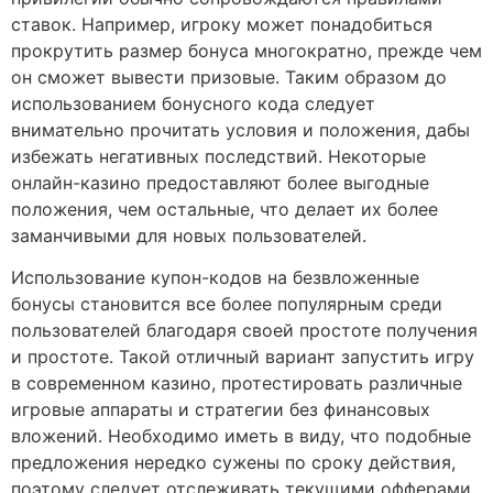
ставок. Например, игроку может понадобиться
прокрутить размер бонуса многократно, прежде чем
он сможет вывести призовые. Таким образом до
использованием бонусного кода следует
внимательно прочитать условия и положения, дабы
избежать негативных последствий. Некоторые
онлайн-казино предоставляют более выгодные
положения, чем остальные, что делает их более
заманчивыми для новых пользователей.
Использование купон-кодов на безвложенные
бонусы становится все более популярным среди
пользователей благодаря своей простоте получения
и простоте. Такой отличный вариант запустить игру
в современном казино, протестировать различные
игровые аппараты и стратегии без финансовых
вложений. Необходимо иметь в виду, что подобные
предложения нередко сужены по сроку действия,
поэтому следует отслеживать текущими офферами