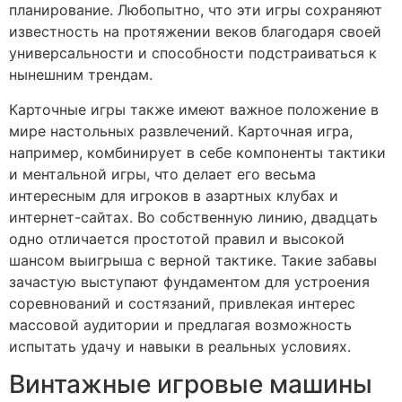
планирование. Любопытно, что эти игры сохраняют
известность на протяжении веков благодаря своей
универсальности и способности подстраиваться к
нынешним трендам.
Карточные игры также имеют важное положение в
мире настольных развлечений. Карточная игра,
например, комбинирует в себе компоненты тактики
и ментальной игры, что делает его весьма
интересным для игроков в азартных клубах и
интернет-сайтах. Во собственную линию, двадцать
одно отличается простотой правил и высокой
шансом выигрыша с верной тактике. Такие забавы
зачастую выступают фундаментом для устроения
соревнований и состязаний, привлекая интерес
массовой аудитории и предлагая возможность
испытать удачу и навыки в реальных условиях.
Винтажные игровые машины