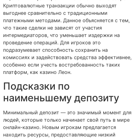
Криптовалютные транзакции обычно выходят
выгоднее сравнительно с традиционными
платежными методами. Данное объясняется с тем,
что такие сделки не зависят от участия
интермедиаторов, что уменьшает издержки на
проведение операций. Для игроков это
подразумевает способность сохранить на
комиссиях и задействовать средства эффективнее,
особенно если учесть востребованность таких
платформ, как казино Леон.
Подсказки по
наименьшему депозиту
Минимальный депозит — это значимый момент для
людей, которые только начинает свой путь в мире
онлайн-казино. Новым игрокам предлагается
находить ресурсы, предоставляющие низкий