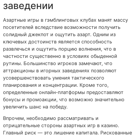
заведении
Азартные игры в гэмблинговых клубах манят массу
посетителей вследствие возможности получить
солидный джекпот и ощутить азарт. Одним из
ключевых достоинств является способность
развлечься и ощутить порцию волнения, что в
частности существенно в условиях обыденной
рутины. Большинство игроков замечают, что
аттракционы в игорных заведениях позволяют
усовершенствовать умения тактического
планирования и концентрации. Кроме того,
определенные онлайн-платформы предоставляют
бонусы и промоакции, что возможно значительно
увеличить шанс на победу.
Впрочем, необходимо рассматривать и
отрицательные стороны азартных игр в казино.
Главный риск — это лишение капитала. Рискованные