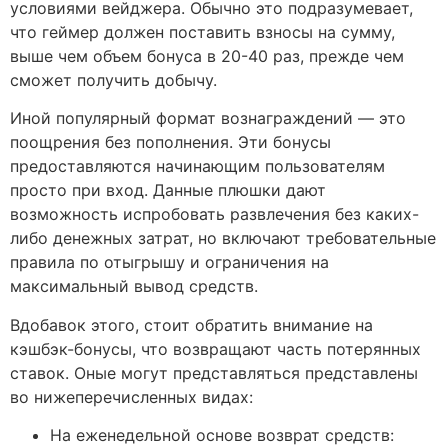
условиями вейджера. Обычно это подразумевает,
что геймер должен поставить взносы на сумму,
выше чем объем бонуса в 20-40 раз, прежде чем
сможет получить добычу.
Иной популярный формат вознаграждений — это
поощрения без пополнения. Эти бонусы
предоставляются начинающим пользователям
просто при вход. Данные плюшки дают
возможность испробовать развлечения без каких-
либо денежных затрат, но включают требовательные
правила по отыгрышу и ограничения на
максимальный вывод средств.
Вдобавок этого, стоит обратить внимание на
кэшбэк-бонусы, что возвращают часть потерянных
ставок. Оные могут представляться представлены
во нижеперечисленных видах:
На еженедельной основе возврат средств: