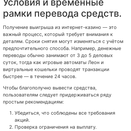
Условия и временные
рамки перевода средств.
Получение выигрыша из интернет-казино — это
важный процесс, который требует внимания к
деталям. Сроки снятия могут изменяться с учётом
предпочтительного способа. Например, денежные
переводы обычно занимают от 3 до 5 деловых
суток, тогда как игровые автоматы Леон и
виртуальные кошельки проводят транзакции
быстрее — в течение 24 часов.
Чтобы благополучно вывести средства,
пользователям следует придерживаться ряду
простым рекомендациям:
Убедиться, что соблюдены все требования
акций.
Проверка ограничения на выплату.