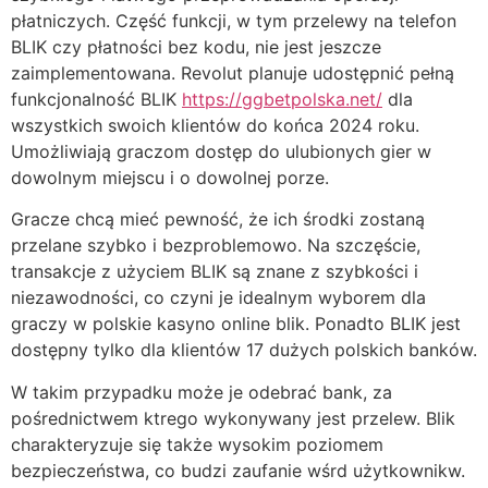
płatniczych. Część funkcji, w tym przelewy na telefon
BLIK czy płatności bez kodu, nie jest jeszcze
zaimplementowana. Revolut planuje udostępnić pełną
funkcjonalność BLIK
https://ggbetpolska.net/
dla
wszystkich swoich klientów do końca 2024 roku.
Umożliwiają graczom dostęp do ulubionych gier w
dowolnym miejscu i o dowolnej porze.
Gracze chcą mieć pewność, że ich środki zostaną
przelane szybko i bezproblemowo. Na szczęście,
transakcje z użyciem BLIK są znane z szybkości i
niezawodności, co czyni je idealnym wyborem dla
graczy w polskie kasyno online blik. Ponadto BLIK jest
dostępny tylko dla klientów 17 dużych polskich banków.
W takim przypadku może je odebrać bank, za
pośrednictwem ktrego wykonywany jest przelew. Blik
charakteryzuje się także wysokim poziomem
bezpieczeństwa, co budzi zaufanie wśrd użytkownikw.