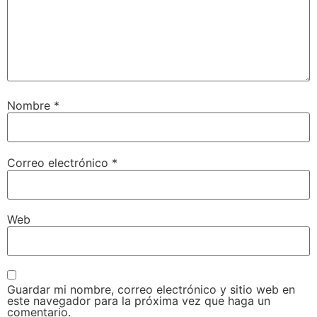
Nombre
*
Correo electrónico
*
Web
Guardar mi nombre, correo electrónico y sitio web en
este navegador para la próxima vez que haga un
comentario.