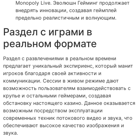
Monopoly Live. Эволюшн Гейминг продолжает
внедрять инновации, создавая геймплей
предельно реалистичным и волнующим.
Раздел с играми в
реальном формате
Раздел с развлечениями в реальном времени
предлагает уникальный экспириенс, который манит
игроков благодаря своей активности и
коммуникации. Сессии в живом режиме дают
возможность пользователям взаимодействовать с
крупье и остальными геймерами, создавая
обстановку настоящего казино. Данное оказывается
возможным посредством эксплуатации
современных техник потокового видео и звука, что
обеспечивают высокое качество изображения и
звука.