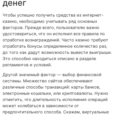
денег
Чтобы успешно получить средства из интернет-
казино, необходимо учитывать ряд основных
факторов. Прежде всего, пользователю важно
удостовериться, что он исполнил все правила по
отработке вознаграждений. Часто казино требуют
отработать бонусы определенное количество раз,
до того как дадут возможность вывести выигрыши.
Это способно находиться описано в разделе
регламентов и условий.
Другой значимый фактор — выбор финансовой
системы. Множество сайтов обеспечивают
различные способы транзакций: карты банков,
электронные кошельки, или криптовалюты. Нужно
отметить, что длительность исполнения операций
может колебаться в зависимости от
предпочтительного способа. Скажем, виртуальные