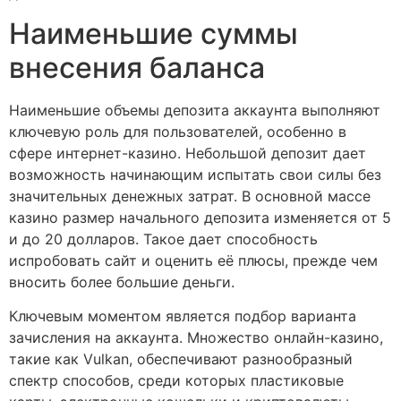
Наименьшие суммы
внесения баланса
Наименьшие объемы депозита аккаунта выполняют
ключевую роль для пользователей, особенно в
сфере интернет-казино. Небольшой депозит дает
возможность начинающим испытать свои силы без
значительных денежных затрат. В основной массе
казино размер начального депозита изменяется от 5
и до 20 долларов. Такое дает способность
испробовать сайт и оценить её плюсы, прежде чем
вносить более большие деньги.
Ключевым моментом является подбор варианта
зачисления на аккаунта. Множество онлайн-казино,
такие как Vulkan, обеспечивают разнообразный
спектр способов, среди которых пластиковые