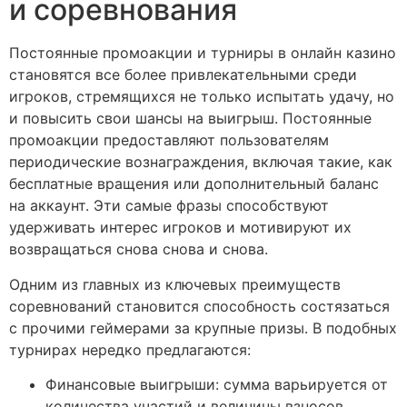
и соревнования
Постоянные промоакции и турниры в онлайн казино
становятся все более привлекательными среди
игроков, стремящихся не только испытать удачу, но
и повысить свои шансы на выигрыш. Постоянные
промоакции предоставляют пользователям
периодические вознаграждения, включая такие, как
бесплатные вращения или дополнительный баланс
на аккаунт. Эти самые фразы способствуют
удерживать интерес игроков и мотивируют их
возвращаться снова снова и снова.
Одним из главных из ключевых преимуществ
соревнований становится способность состязаться
с прочими геймерами за крупные призы. В подобных
турнирах нередко предлагаются:
Финансовые выигрыши: сумма варьируется от
количества участий и величины взносов.