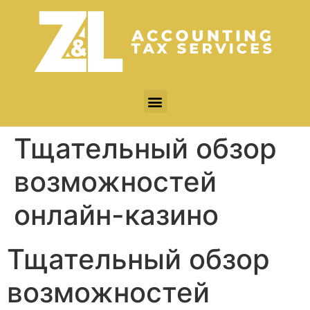
Тщательный обзор
возможностей
онлайн-казино
Тщательный обзор
возможностей