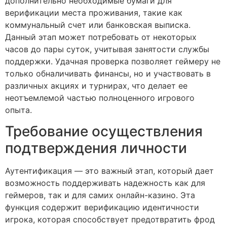
дополнительно необходимые бумаги для
верификации места проживания, такие как
коммунальный счет или банковская выписка.
Данный этап может потребовать от некоторых
часов до пары суток, учитывая занятости службы
поддержки. Удачная проверка позволяет геймеру не
только обналичивать финансы, но и участвовать в
различных акциях и турнирах, что делает ее
неотъемлемой частью полноценного игрового
опыта.
Требование осуществления
подтверждения личности
Аутентификация — это важный этап, который дает
возможность поддерживать надежность как для
геймеров, так и для самих онлайн-казино. Эта
функция содержит верификацию идентичности
игрока, которая способствует предотвратить фрод