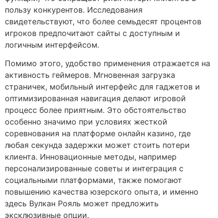
пользу конкурентов. Исследования
свидетельствуют, что более семьдесят процентов
игроков предпочитают сайты с доступным и
логичным интерфейсом.
Помимо этого, удобство применения отражается на
активность геймеров. Мгновенная загрузка
страничек, мобильный интерфейс для гаджетов и
оптимизированная навигация делают игровой
процесс более приятным. Это обстоятельство
особенно значимо при условиях жесткой
соревнования на платформе онлайн казино, где
любая секунда задержки может стоить потери
клиента. Инновационные методы, например
персонализированные советы и интеграция с
социальными платформами, также помогают
повышению качества юзерского опыта, и именно
здесь Вулкан Рояль может предложить
эксклюзивные опции.