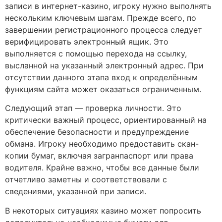
записи в интернет-казино, игроку нужно выполнять
нескольким ключевым шагам. Прежде всего, по
завершении регистрационного процесса следует
верифицировать электронный ящик. Это
выполняется с помощью перехода на ссылку,
высланной на указанный электронный адрес. При
отсутствии данного этапа вход к определённым
функциям сайта может оказаться ограниченным.
Следующий этап — проверка личности. Это
критически важный процесс, ориентированный на
обеспечение безопасности и предупреждение
обмана. Игроку необходимо предоставить скан-
копии бумаг, включая загранпаспорт или права
водителя. Крайне важно, чтобы все данные были
отчетливо заметны и соответствовали с
сведениями, указанной при записи.
В некоторых ситуациях казино может попросить