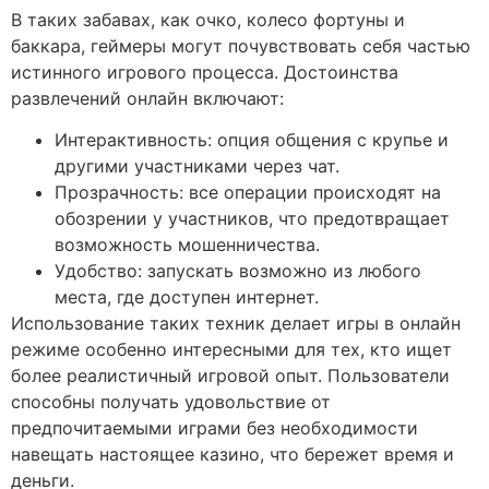
В таких забавах, как очко, колесо фортуны и
баккара, геймеры могут почувствовать себя частью
истинного игрового процесса. Достоинства
развлечений онлайн включают:
Интерактивность: опция общения с крупье и
другими участниками через чат.
Прозрачность: все операции происходят на
обозрении у участников, что предотвращает
возможность мошенничества.
Удобство: запускать возможно из любого
места, где доступен интернет.
Использование таких техник делает игры в онлайн
режиме особенно интересными для тех, кто ищет
более реалистичный игровой опыт. Пользователи
способны получать удовольствие от
предпочитаемыми играми без необходимости
навещать настоящее казино, что бережет время и
деньги.