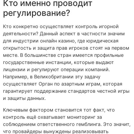
Кто именно проводит
регулирование?
Кто конкретно осуществляет контроль игорной
деятельности? Данный аспект в частности значим
для индустрии онлайн казино, где юридическая
открытость и защита прав игроков стоят на первом
месте. В большинстве стран имеется профильные
государственные инстанции, которые выдают
лицензии и регулируют операции компаний.
Например, в Великобритании эту задачу
осуществляет Орган по азартным играм, которая
гарантирует поддержание стандартов честной игры
и защиты данных.
Ключевым фактором становится тот факт, что
контроль ещё охватывает мониторинг за
соблюдением ответственного гемблинга. Это значит,
что провайдеры вынуждены реализовывать