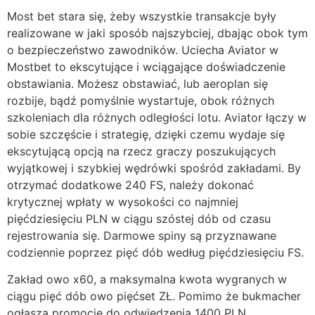
Most bet stara się, żeby wszystkie transakcje były
realizowane w jaki sposób najszybciej, dbając obok tym
o bezpieczeństwo zawodników. Uciecha Aviator w
Mostbet to ekscytujące i wciągające doświadczenie
obstawiania. Możesz obstawiać, lub aeroplan się
rozbije, bądź pomyślnie wystartuje, obok różnych
szkoleniach dla różnych odległości lotu. Aviator łączy w
sobie szczęście i strategię, dzięki czemu wydaje się
ekscytującą opcją na rzecz graczy poszukujących
wyjątkowej i szybkiej wędrówki spośród zakładami. By
otrzymać dodatkowe 240 FS, należy dokonać
krytycznej wpłaty w wysokości co najmniej
pięćdziesięciu PLN w ciągu szóstej dób od czasu
rejestrowania się. Darmowe spiny są przyznawane
codziennie poprzez pięć dób według pięćdziesięciu FS.
Zakład owo x60, a maksymalna kwota wygranych w
ciągu pięć dób owo pięćset ZŁ. Pomimo że bukmacher
ogłasza promocję do odwiedzenia 1400 PLN,