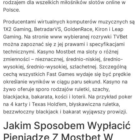
rodzajem dla wszelkich miłośników slotów online w
Polsce.
Producentami wirtualnych komputerów muzycznych są
1X2 Gaming, BetradarVS, GoldenRace, Kiron i Leap
Gaming. Na stronie www wybieranej rozrywki TVBet
można zapoznać się z jej prawami i specyfikacjami
technicznymi. Kasyno Mostbet ma sloty o różnej
zmienności – nieznacznej, średnio-niskiej, średnio-
wysokiej, średnio-wysokiej, szlachetnej. Szczególną
cechą wszystkich Fast Games wydaje się być prędkie
określanie wyników w ciągu paru sekund. Kasyno na
żywo oferuje sporo rodzajów ruletki, szachy,
blackjacka, bakarata, kości i loterii. Na przykład poker
na 4 karty i Texas Hold’em, błyskawiczna ruletka,
bezzwłoczny blackjack i bakarat wyjąwszy prowizji.
Jakim Sposobem Wypłacić
Pieniądze Z Mostbet W