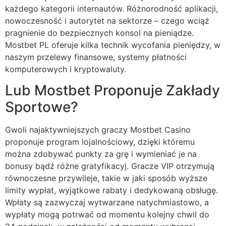
każdego kategorii internautów. Różnorodność aplikacji,
nowoczesność i autorytet na sektorze – czego wciąż
pragnienie do bezpiecznych konsol na pieniądze.
Mostbet PL oferuje kilka technik wycofania pieniędzy, w
naszym przelewy finansowe, systemy płatności
komputerowych i kryptowaluty.
Lub Mostbet Proponuje Zakłady
Sportowe?
Gwoli najaktywniejszych graczy Mostbet Casino
proponuje program lojalnościowy, dzięki któremu
można zdobywać punkty za grę i wymieniać je na
bonusy bądź różne gratyfikacyj. Gracze VIP otrzymują
równoczesne przywileje, takie w jaki sposób wyższe
limity wypłat, wyjątkowe rabaty i dedykowaną obsługę.
Wpłaty są zazwyczaj wytwarzane natychmiastowo, a
wypłaty mogą potrwać od momentu kolejny chwil do