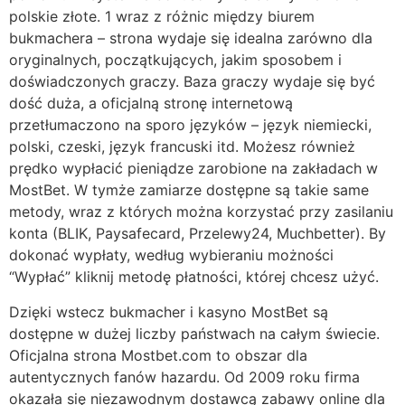
polskie złote. 1 wraz z różnic między biurem
bukmachera – strona wydaje się idealna zarówno dla
oryginalnych, początkujących, jakim sposobem i
doświadczonych graczy. Baza graczy wydaje się być
dość duża, a oficjalną stronę internetową
przetłumaczono na sporo języków – język niemiecki,
polski, czeski, język francuski itd. Możesz również
prędko wypłacić pieniądze zarobione na zakładach w
MostBet. W tymże zamiarze dostępne są takie same
metody, wraz z których można korzystać przy zasilaniu
konta (BLIK, Paysafecard, Przelewy24, Muchbetter). By
dokonać wypłaty, według wybieraniu możności
“Wypłać” kliknij metodę płatności, której chcesz użyć.
Dzięki wstecz bukmacher i kasyno MostBet są
dostępne w dużej liczby państwach na całym świecie.
Oficjalna strona Mostbet.com to obszar dla
autentycznych fanów hazardu. Od 2009 roku firma
okazała się niezawodnym dostawcą zabawy online dla