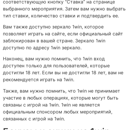
соответствующую кнопку “Ставка” на странице
выбранного мероприятия. Затем вам нужно выбрать
тип ставки, количество ставки и подтвердить ее.
Вам также доступно зеркало 1win, которое
позволяет играть на сайте, если официальный сайт
заблокирован в вашей стране. Зеркало 1win
доступно по адресу 1win зеркало.
Наконец, вам нужно помнить, что 1win вход
доступен только для пользователей, которые
достигли 18 лет. Если вы не достигли 18 лет, вам не
рекомендуется играть на 1win.
Также, вам нужно помнить, что 1win не принимает
участие в любых операциях, которые могут быть
связаны с игрой на 1win. 1win не является
официальным спонсором любых мероприятий,
связанных с игрой на 1win.