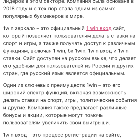
лидеров в этом секторе. Компания была основана в
2018 году и с тех пор стала одним из самых
популярных букмекеров в мире.
1win зеркало – это официальный
1 win вход
сайт,
который позволяет пользователям делать ставки на
спорт и игры, а также получать доступ к различным
функциям, включая 1 win, бк 1win, 1win вход и 1win
ставки. Сайт доступен на русском языке, что делает
его удобным для пользователей из России и других
стран, где русский язык является официальным.
Один из ключевых преимуществ 1win – это его
широкий спектр функций, включая возможность
делать ставки на спорт, игры, политические события
и другие. Компания также предлагает различные
бонусы и акции, которые могут помочь
пользователям увеличить свои выигрыши.
1win вход – это процесс регистрации на сайте,