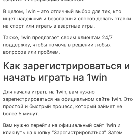
В целом, 1win – это отличный выбор для тех, кто
ищет надежный и безопасный способ делать ставки
на спорт или играть в азартные игры.
Также, 1win предлагает своим клиентам 24/7
поддержку, чтобы помочь в решении любых
вопросов или проблем.
Как зарегистрироваться и
начать играть на 1win
Для начала играть на 1win, вам нужно
зарегистрироваться на официальном сайте 1win. Это
простой и быстрый процесс, который займет не
более 5 минут.
Вам нужно перейти на официальный сайт 1win и
кликнуть на кнопку “Зарегистрироваться”. Затем