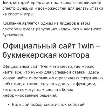
1вин, который предлагает пользователям широкий
спектр функций и возможностей для делать ставки
на спорт и игры.
Компания является одним из лидеров в этом
секторе и имеет репутацию надежного и честного
букмекера.
Официальный сайт 1win –
букмекерская контора
Официальный сайт 1win – это место, где можно
найти все, что нужно для успешной ставки. Здесь
можно найти информацию о различных спортивных
событиях, а также получать доступ к функциям,
которые помогут вам сделать более
информированные решения.
Большой выбор спортивных событий