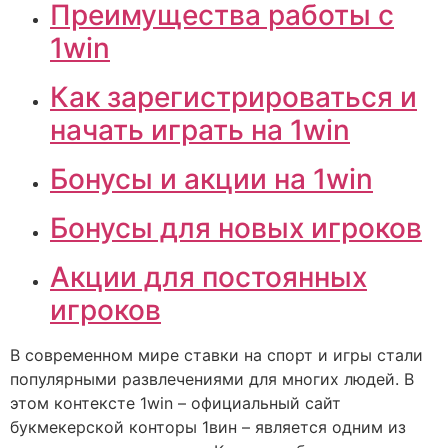
Преимущества работы с
1win
Как зарегистрироваться и
начать играть на 1win
Бонусы и акции на 1win
Бонусы для новых игроков
Акции для постоянных
игроков
В современном мире ставки на спорт и игры стали
популярными развлечениями для многих людей. В
этом контексте 1win – официальный сайт
букмекерской конторы 1вин – является одним из