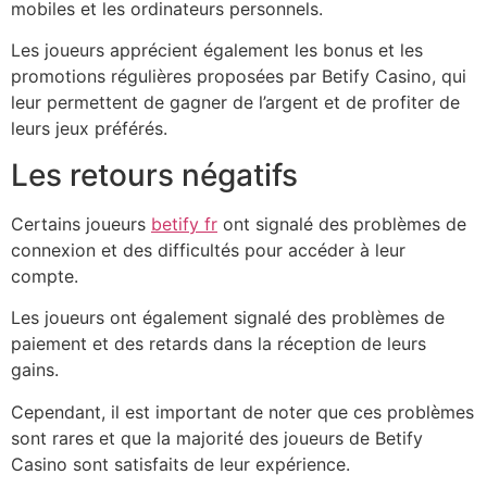
mobiles et les ordinateurs personnels.
Les joueurs apprécient également les bonus et les
promotions régulières proposées par Betify Casino, qui
leur permettent de gagner de l’argent et de profiter de
leurs jeux préférés.
Les retours négatifs
Certains joueurs
betify fr
ont signalé des problèmes de
connexion et des difficultés pour accéder à leur
compte.
Les joueurs ont également signalé des problèmes de
paiement et des retards dans la réception de leurs
gains.
Cependant, il est important de noter que ces problèmes
sont rares et que la majorité des joueurs de Betify
Casino sont satisfaits de leur expérience.