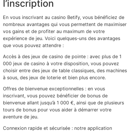
l’inscription
En vous inscrivant au casino Betify, vous bénéficiez de
nombreux avantages qui vous permettent de maximiser
vos gains et de profiter au maximum de votre
expérience de jeu. Voici quelques-uns des avantages
que vous pouvez attendre :
Accès à des jeux de casino de pointe : avec plus de 1
000 jeux de casino à votre disposition, vous pouvez
choisir entre des jeux de table classiques, des machines
à sous, des jeux de loterie et bien plus encore.
Offres de bienvenue exceptionnelles : en vous
inscrivant, vous pouvez bénéficier de bonus de
bienvenue allant jusqu’à 1 000 €, ainsi que de plusieurs
tours de bonus pour vous aider à démarrer votre
aventure de jeu.
Connexion rapide et sécurisée : notre application