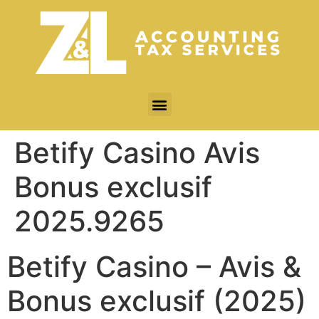
Betify Casino Avis
Bonus exclusif
2025.9265
Betify Casino – Avis &
Bonus exclusif (2025)