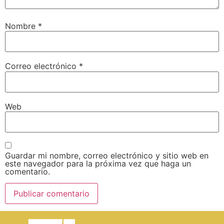
Nombre
*
Correo electrónico
*
Web
Guardar mi nombre, correo electrónico y sitio web en
este navegador para la próxima vez que haga un
comentario.