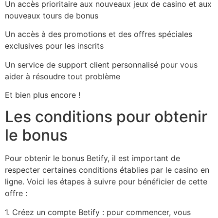
Un accès prioritaire aux nouveaux jeux de casino et aux
nouveaux tours de bonus
Un accès à des promotions et des offres spéciales
exclusives pour les inscrits
Un service de support client personnalisé pour vous
aider à résoudre tout problème
Et bien plus encore !
Les conditions pour obtenir
le bonus
Pour obtenir le bonus Betify, il est important de
respecter certaines conditions établies par le casino en
ligne. Voici les étapes à suivre pour bénéficier de cette
offre :
1. Créez un compte Betify : pour commencer, vous