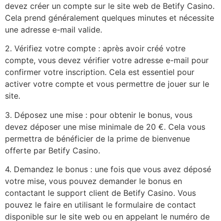
devez créer un compte sur le site web de Betify Casino.
Cela prend généralement quelques minutes et nécessite
une adresse e-mail valide.
2. Vérifiez votre compte : après avoir créé votre
compte, vous devez vérifier votre adresse e-mail pour
confirmer votre inscription. Cela est essentiel pour
activer votre compte et vous permettre de jouer sur le
site.
3. Déposez une mise : pour obtenir le bonus, vous
devez déposer une mise minimale de 20 €. Cela vous
permettra de bénéficier de la prime de bienvenue
offerte par Betify Casino.
4. Demandez le bonus : une fois que vous avez déposé
votre mise, vous pouvez demander le bonus en
contactant le support client de Betify Casino. Vous
pouvez le faire en utilisant le formulaire de contact
disponible sur le site web ou en appelant le numéro de