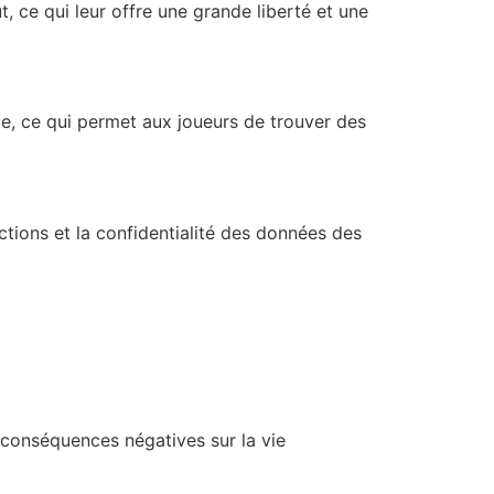
, ce qui leur offre une grande liberté et une
ie, ce qui permet aux joueurs de trouver des
ctions et la confidentialité des données des
 conséquences négatives sur la vie