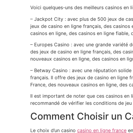
Voici quelques-uns des meilleurs casinos en li
– Jackpot City : avec plus de 500 jeux de casin
jeux de casino en ligne français, des casinos 
casinos en ligne, des casinos en ligne fiable, 
– Europes Casino : avec une grande variété de 
des jeux de casino en ligne français, des casi
nouveaux casinos en ligne, des casinos en lign
– Betway Casino : avec une réputation solide 
français. Il offre des jeux de casino en ligne 
France, des nouveaux casinos en ligne, des cas
Il est important de noter que ces casinos en l
recommandé de vérifier les conditions de jeu
Comment Choisir un Ca
Le choix d’un casino
casino en ligne france
en