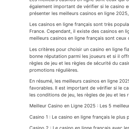
également important de vérifier si le casino en
présenter les meilleurs casinos en ligne 2025, 
Les casinos en ligne français sont très popula
France. Cependant, il existe des casinos en li
meilleurs casinos en ligne français sont ceux 
Les critères pour choisir un casino en ligne fi
bonne réputation parmi les joueurs et si il off
règles de jeu et les règles de sécurité du casin
promotions régulières.
En résumé, les meilleurs casinos en ligne 2025
favorables. Il est important de vérifier si le c
les conditions de jeu, les règles de jeu et les
Meilleur Casino en Ligne 2025 : Les 5 meilleu
Casino 1 : Le casino en ligne français le plus 
Casino 2 : Le casino en ligne français avec les