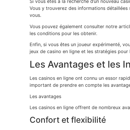
Si vous êtes à la recherche d’un nouveau casi
Vous y trouverez des informations détaillées s
vous.
Vous pouvez également consulter notre article 
les conditions pour les obtenir.
Enfin, si vous êtes un joueur expérimenté, vou
jeux de casino en ligne et les stratégies pour 
Les Avantages et les 
Les casinos en ligne ont connu un essor rapid
important de prendre en compte les avantages
Les avantages
Les casinos en ligne offrent de nombreux av
Confort et flexibilité