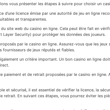
llons vous présenter les étapes à suivre pour choisir un casi
nce d’une licence émise par une autorité de jeu en ligne reco
itables et transparentes.
é du site web du casino en ligne. Cela peut être fait en vérifi
 Layer Security) pour protéger les données des joueurs.
 proposés par le casino en ligne. Assurez-vous que les jeux s
 fournisseurs de jeux réputés et fiables.
également un critère important. Un bon casino en ligne doit 
rect.
s de paiement et de retrait proposées par le casino en ligne
e et sécurisé, il est essentiel de vérifier la licence, la sécu
e retrait. En suivant ces étapes, vous pourrez éviter les piè