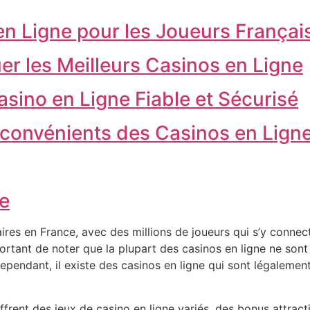
en Ligne pour les Joueurs Françai
er les Meilleurs Casinos en Ligne
ino en Ligne Fiable et Sécurisé
nconvénients des Casinos en Lign
e
ires en France, avec des millions de joueurs qui s’y connec
portant de noter que la plupart des casinos en ligne ne son
pendant, il existe des casinos en ligne qui sont légalement
frent des jeux de casino en ligne variés, des bonus attracti