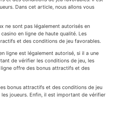
oueurs. Dans cet article, nous allons vous
eux ne sont pas légalement autorisés en
 casino en ligne de haute qualité. Les
ractifs et des conditions de jeu favorables.
en ligne est légalement autorisé, si il a une
ant de vérifier les conditions de jeu, les
n ligne offre des bonus attractifs et des
des bonus attractifs et des conditions de jeu
les joueurs. Enfin, il est important de vérifier