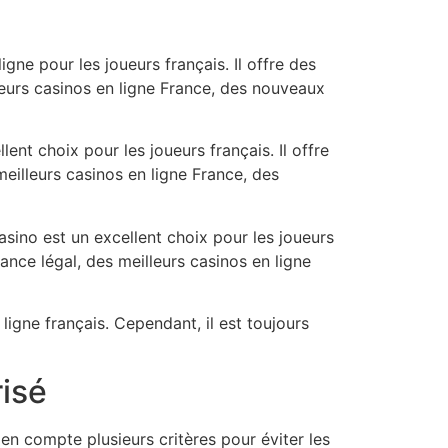
gne pour les joueurs français. Il offre des
lleurs casinos en ligne France, des nouveaux
nt choix pour les joueurs français. Il offre
meilleurs casinos en ligne France, des
sino est un excellent choix pour les joueurs
rance légal, des meilleurs casinos en ligne
ligne français. Cependant, il est toujours
isé
 en compte plusieurs critères pour éviter les