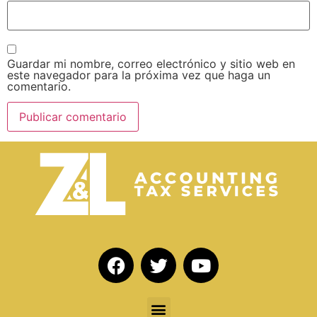
Guardar mi nombre, correo electrónico y sitio web en
este navegador para la próxima vez que haga un
comentario.