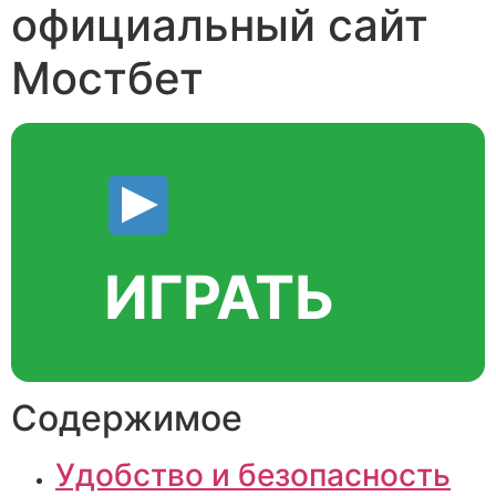
официальный сайт
Мостбет
ИГРАТЬ
Содержимое
Удобство и безопасность