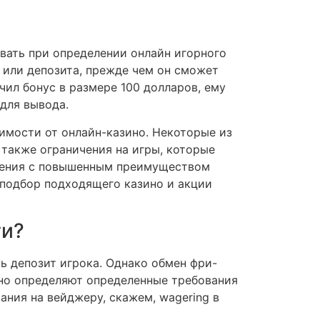
вать при определении онлайн игорного
 или депозита, прежде чем он сможет
чил бонус в размере 100 долларов, ему
для вывода.
имости от онлайн-казино. Некоторые из
 также ограничения на игры, которые
ечения с повышенным преимуществом
 подбор подходящего казино и акции
ги?
ь депозит игрока. Однако обмен фри-
ино определяют определенные требования
ния на вейджеру, скажем, wagering в