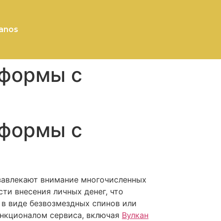
anos
тформы с
тформы с
завлекают внимание многочисленных
ти внесения личных денег, что
 в виде безвозмездных спинов или
ункционалом сервиса, включая
Вулкан