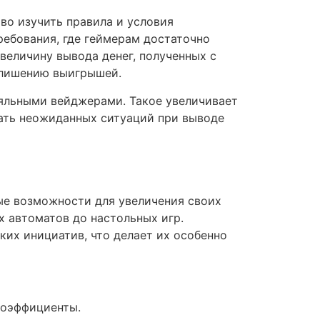
во изучить правила и условия
ебования, где геймерам достаточно
величину вывода денег, полученных с
 лишению выигрышей.
яльными вейджерами. Такое увеличивает
ать неожиданных ситуаций при выводе
ые возможности для увеличения своих
 автоматов до настольных игр.
ких инициатив, что делает их особенно
коэффициенты.