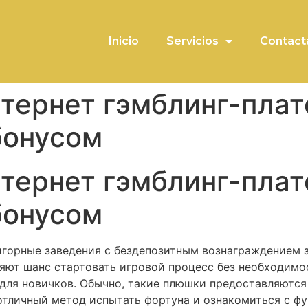
Inicio
Servicios
Contact
тернет гэмблинг-пла
бонусом
тернет гэмблинг-пла
бонусом
игорные заведения с бездепозитным вознаграждением 
яют шанс стартовать игровой процесс без необходимос
для новичков. Обычно, такие плюшки предоставляются
 отличный метод испытать фортуна и ознакомиться с ф