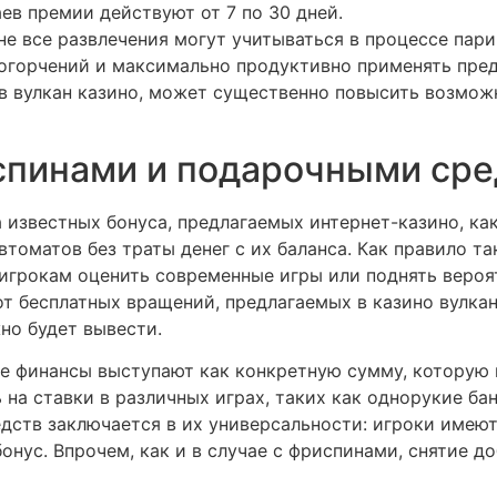
ев премии действуют от 7 по 30 дней.
е все развлечения могут учитываться в процессе пари
 огорчений и максимально продуктивно применять пре
к в вулкан казино, может существенно повысить возмо
спинами и подарочными ср
 известных бонуса, предлагаемых интернет-казино, ка
томатов без траты денег с их баланса. Как правило т
игрокам оценить современные игры или поднять вероя
т бесплатных вращений, предлагаемых в казино вулка
но будет вывести.
е финансы выступают как конкретную сумму, которую 
на ставки в различных играх, таких как однорукие ба
дств заключается в их универсальности: игроки имею
онус. Впрочем, как и в случае с фриспинами, снятие д