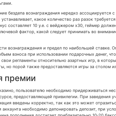
ьгами.
ение бездепа вознаграждения нередко ассоциируется 
 устанавливает, какое количество раз разок требуетс
нус составляет 10 у.е. с вейджером x30, геймер долже
лючевой фактор, какой следует принимать во внимание
ти вознаграждения и предел по наибольшей ставке. О
объем взноса при использовании подарочных денег, чт
ть свои регламенты относительно азартных игр, в кото
ты, но порой также предоставляются игры за столом и
я премии
-казино, пользователю необходимо придерживаться нес
есурсе, предоставляющей привилегии. При заведения у
мация введены корректно, так как это может отразитьс
 аккаунта необходимо депонировать депозит, при усло
ина пополнения достигает приблизительно 10-20 баксо