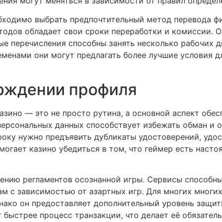
ния могут меняться в зависимости от правил определе
обходимо выбрать предпочтительный метод перевода ф
тодов обладает свои сроки переработки и комиссии. 
ые перечисления способны занять несколько рабочих д
менами они могут предлагать более лучшие условия д
ерждении профиля
зино — это не просто рутина, а основной аспект обес
персональных данных способствует избежать обман и о
гроку нужно предъявить дубликаты удостоверений, удо
омогает казино убедиться в том, что геймер есть наст
нению регламентов осознанной игры. Сервисы способны
ам с зависимостью от азартных игр. Для многих многи
нако он предоставляет дополнительный уровень защиты
 быстрее процесс транзакции, что делает её обязатель