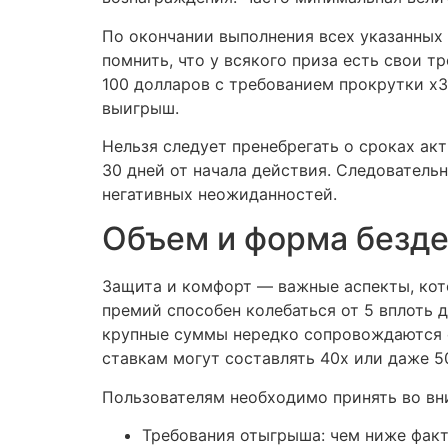
По окончании выполнения всех указанных 
помнить, что у всякого приза есть свои т
100 долларов с требованием прокрутки x
выигрыш.
Нельзя следует пренебрегать о сроках ак
30 дней от начала действия. Следователь
негативных неожиданностей.
Объем и форма безде
Защита и комфорт — важные аспекты, кот
премий способен колебаться от 5 вплоть д
крупные суммы нередко сопровождаются ст
ставкам могут составлять 40x или даже 5
Пользователям необходимо принять во вн
Требования отыгрыша: чем ниже факт