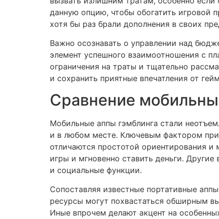
вызвать излишним тратам, особенно если 
данную опцию, чтобы обогатить игровой п
хотя бы раз брали дополнения в своих пр
Важно осознавать о управлении над бюдже
элемент успешного взаимоотношения с пл
ограничения на траты и тщательно рассм
и сохранить приятные впечатления от гейм
Сравнение мобильных
Мобильные аппы гэмблинга стали неотъем
и в любом месте. Ключевым фактором при
отличаются простотой ориентирования и 
игры и мгновенно ставить деньги. Другие
и социальные функции.
Сопоставляя известные портативные аппы 
ресурсы могут похвастаться обширным выб
Иные впрочем делают акцент на особенны