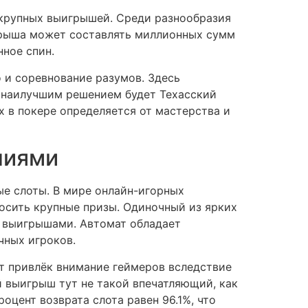
 крупных выигрышей. Среди разнообразия
игрыша может составлять миллионных сумм
нное спин.
о и соревнование разумов. Здесь
в наилучшим решением будет Техасский
х в покере определяется от мастерства и
ниями
е слоты. В мире онлайн-игорных
осить крупные призы. Одиночный из ярких
 выигрышами. Автомат обладает
чных игроков.
ат привлёк внимание геймеров вследствие
 выигрыш тут не такой впечатляющий, как
цент возврата слота равен 96.1%, что