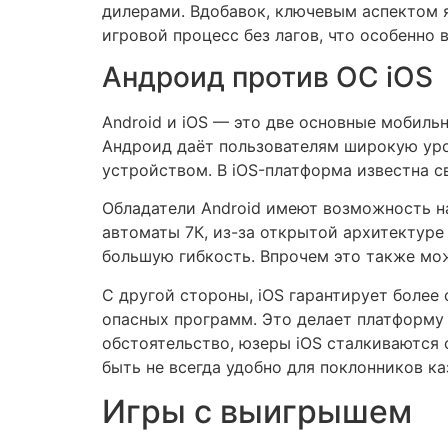
дилерами. Вдобавок, ключевым аспектом 
игровой процесс без лагов, что особенно
Андроид против ОС iOS
Android и iOS — это две основные мобиль
Андроид даёт пользователям широкую уров
устройством. В iOS-платформа известна с
Обладатели Android имеют возможность н
автоматы 7К, из-за открытой архитектуре
большую гибкость. Впрочем это также мо
С другой стороны, iOS гарантирует более
опасных программ. Это делает платформу 
обстоятельство, юзеры iOS сталкиваются
быть не всегда удобно для поклонников ка
Игры с выигрышем