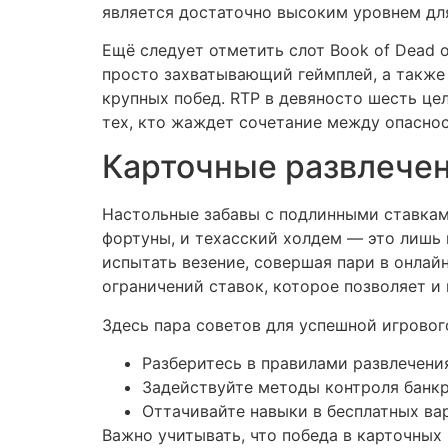
является достаточно высоким уровнем для
Ещё следует отметить слот Book of Dead о
просто захватывающий геймплей, а также 
крупных побед. RTP в девяносто шесть це
тех, кто жаждет сочетание между опасно
Карточные развлечен
Настольные забавы с подлинными ставками
фортуны, и техасский холдем — это лишь 
испытать везение, совершая пари в онла
ограничений ставок, которое позволяет и
Здесь пара советов для успешной игровог
Разберитесь в правилами развлечени
Задействуйте методы контроля банк
Оттачивайте навыки в бесплатных ва
Важно учитывать, что победа в карточных 