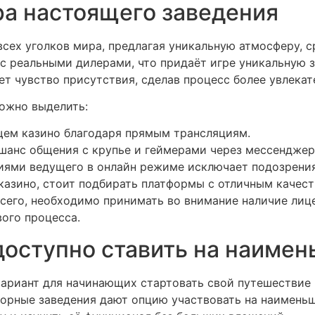
ра настоящего заведения
 всех уголков мира, предлагая уникальную атмосферу,
 реальными дилерами, что придаёт игре уникальную з
т чувство присутствия, сделав процесс более увлека
можно выделить:
щем казино благодаря прямым трансляциям.
шанс общения с крупье и геймерами через мессенджер
иями ведущего в онлайн режиме исключает подозрения
-казино, стоит подбирать платформы с отличным каче
всего, необходимо принимать во внимание наличие лице
ого процесса.
доступно ставить на наимен
ариант для начинающих стартовать свой путешествие в
орные заведения дают опцию участвовать на наименьши