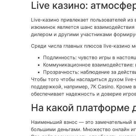
Live казино: атмосфе
Live-казино привлекает пользователей из
изюминок является шанс взаимодействия с
дилером и другими участниками формируе
Среди числа главных плюсов live-казино 
Подлинность: чувство игры в настоя
Коммуникационное взаимодействие: 
Прозрачность: наблюдение за действ
Чтобы того чтобы насладиться духом live
поддержкой, например, 7K Casino. Кроме 
обеспечивает надежность и доверие игров
На какой платформе 
Наименьший взнос — это замечательный в
большими деньгами. Множество онлайн иг