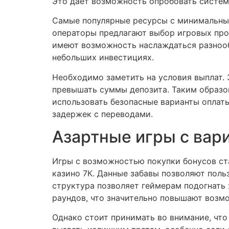
Это даёт возможность опробовать систему
Самые популярные ресурсы с минимальным
операторы предлагают выбор игровых проду
имеют возможность наслаждаться разнооб
небольших инвестициях.
Необходимо заметить на условия выплат.
превышать суммы депозита. Таким образом
использовать безопасные варианты оплаты
задержек с переводами.
Азартные игры с вар
Игры с возможностью покупки бонусов ст
казино 7К. Данные забавы позволяют поль
структура позволяет геймерам подогнать 
раундов, что значительно повышают возм
Однако стоит принимать во внимание, что