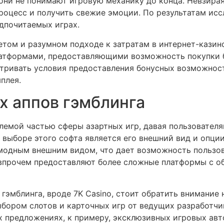
они не понимают игровую механику до конца. Невзира
роцесс и получить свежие эмоции. По результатам исс
едпочитаемых играх.
том и разумном подходе к затратам в интернет-казино
атформами, предоставляющими возможность покупки б
атривать условия предоставления бонусных возможнос
плея.
 аппов гэмблинга
лемой частью сферы азартных игр, давая пользователя
 выборе этого софта является его внешний вид и опци
модным внешним видом, что дает возможность пользов
 впрочем предоставляют более сложные платформы с об
гэмблинга, вроде 7K Casino, стоит обратить внимание 
ором слотов и карточных игр от ведущих разработчико
х предложениях, к примеру, эксклюзивных игровых ав