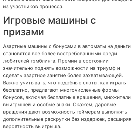
из участников процесса.
Игровые машины с
призами
Азартные машины с бонусами в автоматы на деньги
становятся все более востребованными среди
любителей гэмблинга. Премии в состоянии
значительно поднять возможности на триумф и
сделать азартное занятие более захватывающей.
Важно учитывать, что подобные слоты, как играть
бесплатно, предлагают многочисленные формы
бонусов, включая бесплатные вращения, множители
выигрышей и особые знаки. Скажем, даровые
вращения дают возможность геймерам выполнять
дополнительные раскрутки без издержек, расширяя
вероятность выигрыша.