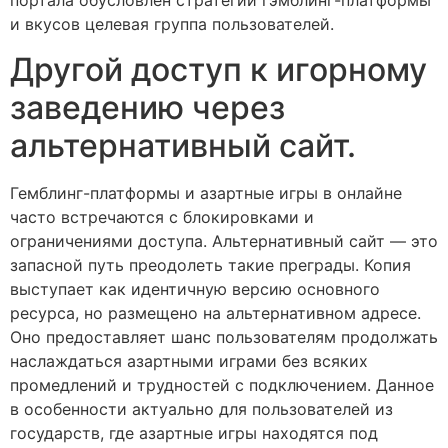
портала обусловлен стратегии гэмблинг-платформы
и вкусов целевая группа пользователей.
Другой доступ к игорному
заведению через
альтернативный сайт.
Гемблинг-платформы и азартные игры в онлайне
часто встречаются с блокировками и
ограничениями доступа. Альтернативный сайт — это
запасной путь преодолеть такие преграды. Копия
выступает как идентичную версию основного
ресурса, но размещено на альтернативном адресе.
Оно предоставляет шанс пользователям продолжать
наслаждаться азартными играми без всяких
промедлений и трудностей с подключением. Данное
в особенности актуально для пользователей из
государств, где азартные игры находятся под