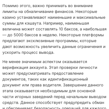
Помимо этого, важно принимать во внимание
лимиты на обналичивание финансов. Некоторые
казино устанавливают наименьшие и максимальные
суммы для кэшаута. Например, наименьшая
величина может составлять 10 баксов, а наибольшая
— до 5000 баксов в неделю. Некоторые платформы
предлагают эксклюзивные программы, которые
дают возможность увеличить данные ограничения и
ускорить процесс вывода.
Не менее значимым аспектом оказывается
верификация аккаунта. Этап проверки личности
может предусматривать предоставление
документов, таких как идентификационный
документ или права водителя. Завершение данного
этапа оказывается необходимым для основной
части игорных заведений перед начальным выводом
средств. Данное способствует предупредить обман
и обеспечивает безопасность операций для каждого