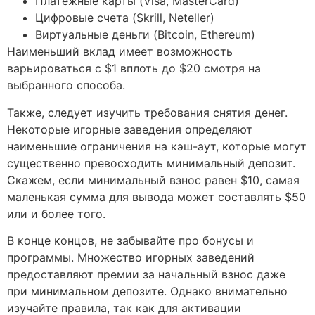
Платежные карты (Visa, MasterCard)
Цифровые счета (Skrill, Neteller)
Виртуальные деньги (Bitcoin, Ethereum)
Наименьший вклад имеет возможность
варьироваться с $1 вплоть до $20 смотря на
выбранного способа.
Также, следует изучить требования снятия денег.
Некоторые игорные заведения определяют
наименьшие ограничения на кэш-аут, которые могут
существенно превосходить минимальный депозит.
Скажем, если минимальный взнос равен $10, самая
маленькая сумма для вывода может составлять $50
или и более того.
В конце концов, не забывайте про бонусы и
программы. Множество игорных заведений
предоставляют премии за начальный взнос даже
при минимальном депозите. Однако внимательно
изучайте правила, так как для активации