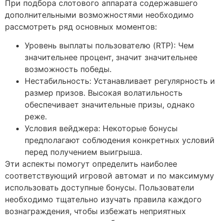
При подбора слотового аппарата содержавшего
дополнительными возможностями необходимо
рассмотреть ряд основных моментов:
Уровень выплаты пользователю (RTP): Чем
значительнее процент, значит значительнее
возможность победы.
Нестабильность: Устанавливает регулярность и
размер призов. Высокая волатильность
обеспечивает значительные призы, однако
реже.
Условия вейджера: Некоторые бонусы
предполагают соблюдения конкретных условий
перед получением выигрыша.
Эти аспекты помогут определить наиболее
соответствующий игровой автомат и по максимуму
использовать доступные бонусы. Пользователи
необходимо тщательно изучать правила каждого
вознаграждения, чтобы избежать неприятных