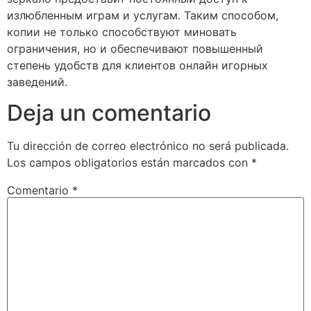
излюбленным играм и услугам. Таким способом,
копии не только способствуют миновать
ограничения, но и обеспечивают повышенный
степень удобств для клиентов онлайн игорных
заведений.
Deja un comentario
Tu dirección de correo electrónico no será publicada.
Los campos obligatorios están marcados con
*
Comentario
*