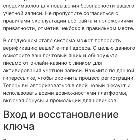
спецсимволов для повышения безопасности вашего
учетной записи. Не пропустите согласиться с
правилами эксплуатации веб-сайта и положениями
приватности, отметив чекбокс в правильном месте.
В следующем этапе система может попросить
верификацию вашей e-mail адреса. С целью данного
осмотрите ваш почтовый ящик и обнаружьте
письмо от онлайн-казино с линком для
активирования учетной записи. Нажмите по данной
гиперссылке, чтобы окончить процесс регистрации.
Теперь вы авторизоваться в свой новый аккаунт и
использовать всеми возможностями платформы,
включая бонусы и промоакции для новичков.
Вход и восстановление
ключа