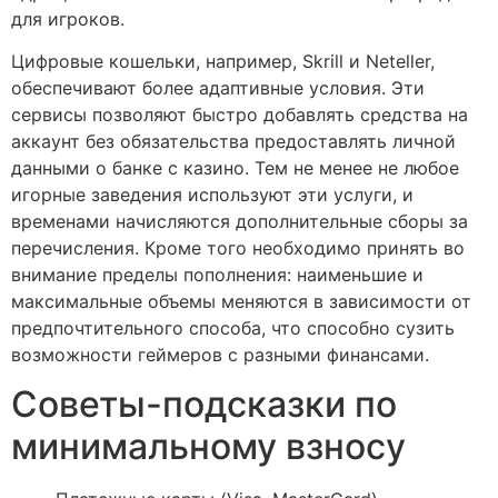
для игроков.
Цифровые кошельки, например, Skrill и Neteller,
обеспечивают более адаптивные условия. Эти
сервисы позволяют быстро добавлять средства на
аккаунт без обязательства предоставлять личной
данными о банке с казино. Тем не менее не любое
игорные заведения используют эти услуги, и
временами начисляются дополнительные сборы за
перечисления. Кроме того необходимо принять во
внимание пределы пополнения: наименьшие и
максимальные объемы меняются в зависимости от
предпочтительного способа, что способно сузить
возможности геймеров с разными финансами.
Советы-подсказки по
минимальному взносу