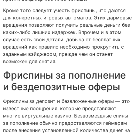
Кроме того следует учесть фриспины, что даются
для конкретных игровых автоматов. Этих дармовые
вращения позволяют получить реальные деньги без
каких-либо лишних издержек. Впрочем и в этом
случае есть свои детали: добыча от бесплатных
вращений как правило необходимо прокрутить с
заданным вэйджером, прежде чем он станет
возможен для снятия.
Фриспины за пополнение
и бездепозитные оферы
Фриспины за депозит и безвложенные оферы — это
известные поощрения, которые представляют
многие виртуальные казино. Безвозмездные спины
за пополнение обычно предоставляются геймерам
после внесения установленной количества денег на